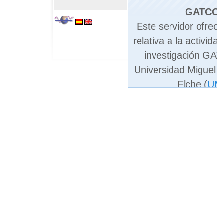
GATC
Este servidor ofre
relativa a la activi
investigación G
Universidad Migue
Elche (
U
El grupo de trabaj
en Marzo del 2006
de investigadores 
al área de cono
Arquitectura y T
Computad
Las principales
investigación del 
procesamiento de i