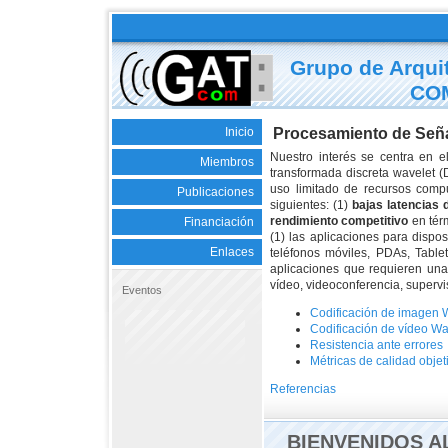
Grupo de Arqui
COM
Inicio
Procesamiento de Seña
Nuestro interés se centra en 
Miembros
transformada discreta wavelet 
uso limitado de recursos comp
Publicaciones
siguientes: (1)
bajas latencias 
rendimiento competitivo
en térm
Financiación
(1) las aplicaciones para dispo
Enlaces
teléfonos móviles, PDAs, Tablet
aplicaciones que requieren una
vídeo, videoconferencia, supervis
Eventos
Codificación de imagen 
Codificación de vídeo Wa
Resistencia ante errores
Métricas de calidad objet
Referencias
BIENVENIDOS A